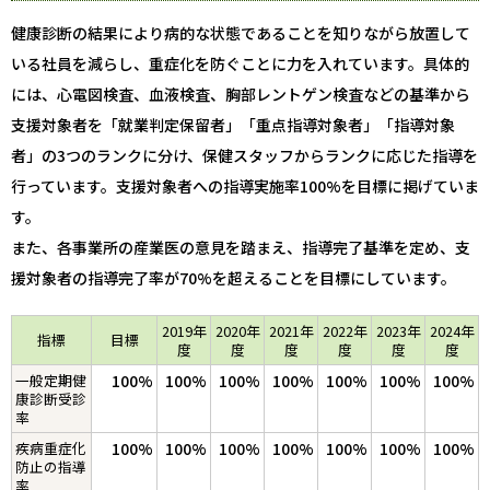
健康診断の結果により病的な状態であることを知りながら放置して
いる社員を減らし、重症化を防ぐことに力を入れています。具体的
には、心電図検査、血液検査、胸部レントゲン検査などの基準から
支援対象者を「就業判定保留者」「重点指導対象者」「指導対象
者」の3つのランクに分け、保健スタッフからランクに応じた指導を
行っています。支援対象者への指導実施率100%を目標に掲げていま
す。
また、各事業所の産業医の意見を踏まえ、指導完了基準を定め、支
援対象者の指導完了率が70%を超えることを目標にしています。
2019年
2020年
2021年
2022年
2023年
2024年
指標
目標
度
度
度
度
度
度
一般定期健
100%
100%
100%
100%
100%
100%
100%
康診断受診
率
疾病重症化
100%
100%
100%
100%
100%
100%
100%
防止の指導
率