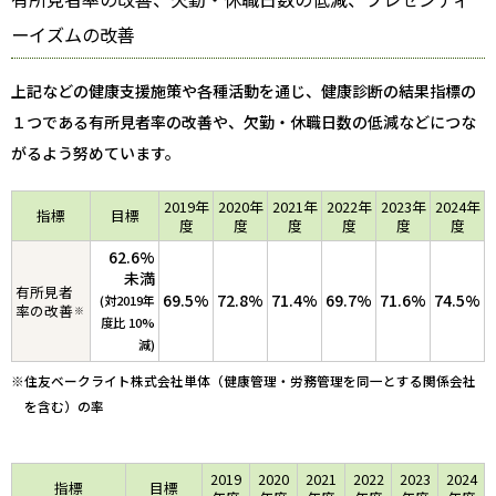
ーイズムの改善
上記などの健康支援施策や各種活動を通じ、健康診断の結果指標の
１つである有所見者率の改善や、欠勤・休職日数の低減などにつな
がるよう努めています。
2019年
2020年
2021年
2022年
2023年
2024年
指標
目標
度
度
度
度
度
度
62.6%
未満
有所見者
69.5%
72.8%
71.4%
69.7%
71.6%
74.5%
(対2019年
率の改善
※
度比 10%
減)
※住友ベークライト株式会社単体（健康管理・労務管理を同一とする関係会社
を含む）の率
2019
2020
2021
2022
2023
2024
指標
目標