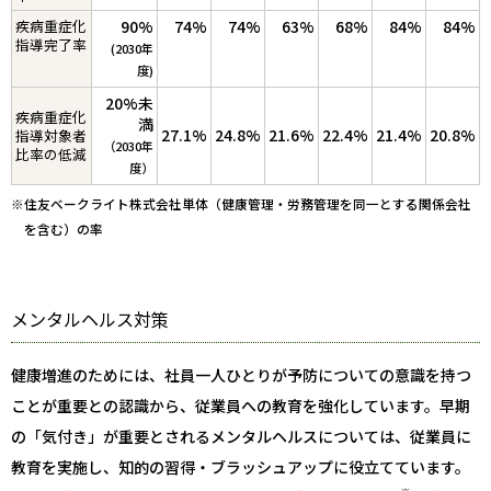
疾病重症化
90%
74%
74%
63%
68%
84%
84%
指導完了率
(2030年
度)
20%未
疾病重症化
満
27.1%
24.8%
21.6%
22.4%
21.4%
20.8%
指導対象者
（2030年
比率の低減
度）
※住友ベークライト株式会社単体（健康管理・労務管理を同一とする関係会社
を含む）の率
メンタルヘルス対策
健康増進のためには、社員一人ひとりが予防についての意識を持つ
ことが重要との認識から、従業員への教育を強化しています。早期
の「気付き」が重要とされるメンタルヘルスについては、従業員に
教育を実施し、知的の習得・ブラッシュアップに役立てています。