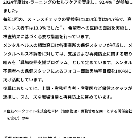
※
2024年度はe-ラーニングのセルフケアを実施し、92.4%
が参加し
ました。
毎年1回の、ストレスチェックの受検率は2024年度は94.7％で、高
※
ストレス者率は13.9％でした
。 希望者への医師の面談を実施し、
検査結果に基づく必要な措置を行っています。
メンタルヘルスの相談窓口は各事業所の保健スタッフが担当し、メ
ンタルヘルス不調者に対しては、支援および再発防止に関する取り
組みを「職場復帰支援プログラム」として定めています。メンタル
不調者への保健スタッフによるフォロー面談実施率目標を100%に
掲げ活動しています。
復職にあたっては、上司・労務担当者・産業医など保健スタッフが
連携し、スムーズな職場復帰と再発防止に努めています。
※住友ベークライト株式会社単体（健康管理・労務管理を同一とする関係会社
を含む）の率