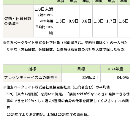
年度
年度
年度
年度
年度
年度
1.0日未満
(対2019～
欠勤・休職日数
1.3日
0.9日
0.8日
1.0日
1.7日
1.6日
2021年度
の低減
※
平均比 10%
減)
※住友ベークライト株式会社正社員（出向者含む。契約社員除く）の一人当た
り平均（欠勤日数、休職日数、公傷病休暇日数の合計を人数で除したもの）
指標
目標
2024年度
85%以上
84.0%
プレゼンティーイズムの改善
※
※住友ベークライト株式会社直接雇用社員（出向者含む）の平均値
SPQ（東大1項目版）を用いて測定。「病気やけががないときに発揮できる仕
事のできを100%として過去4週間の自身の仕事を評価してください」への回
答
2024年度より測定開始。上記は2024年度の直近値。