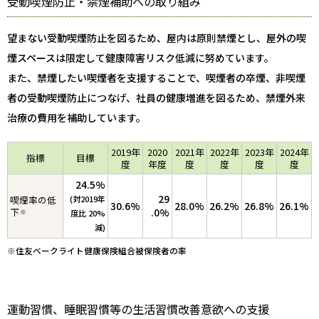
受動喫煙防止・禁煙補助への取り組み
望まない受動喫煙防止を図るため、屋内は原則禁煙とし、屋外の喫
煙スペースは限定して健康障害リスク低減に努めています。
また、禁煙したい喫煙者を支援することで、喫煙者の卒煙、非喫煙
者の受動喫煙防止につなげ、社員の健康増進を図るため、禁煙外来
治療の費用を補助しています。
2019年
2020
2021年
2022年
2023年
2024年
指標
目標
度
年度
度
度
度
度
24.5%
29
喫煙率の低
(対2019年
30.6%
28.0%
26.2%
26.8%
26.1%
下
.0%
※
度比 20%
減)
※住友ベークライト健康保険組合被保険者の率
運動習慣、睡眠習慣等の生活習慣改善意欲への支援