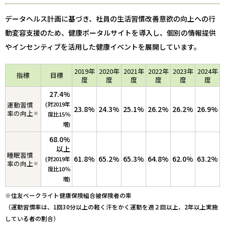
データヘルス計画に基づき、社員の生活習慣改善意欲の向上への行
動変容支援のため、健康ポータルサイトを導入し、個別の情報提供
やインセンティブを活用した健康イベントを展開しています。
2019年
2020年
2021年
2022年
2023年
2024年
指標
目標
度
度
度
度
度
度
27.4%
運動習慣
(対2019年
23.8%
24.3%
25.1%
26.2%
26.2%
26.9%
率の向上
※
度比15％
増)
68.0%
以上
睡眠習慣
61.8%
65.2%
65.3%
64.8%
62.0%
63.2%
(対2019年
率の向上
※
度比10％
増)
※住友ベークライト健康保険組合被保険者の率
（運動習慣率は、1回30分以上の軽く汗をかく運動を週２回以上、2年以上実施
している者の割合）