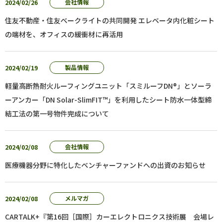
2024/02/26
会社情報
住友不動産・住友ベークライトの共同開発 エレベータ内化粧シート
の端材を、オフィスの緩衝材に再活用
2024/02/19
製品情報
軽量高断熱耐火ルーフィングユニット「スミルーフDN®」とソーラ
ーアンカー「DN Solar-SlimFIT™」を利用したシート防水一体型締
結工法の第一号物件完成について
2024/02/08
会社情報
医療機器分野に特化したベンチャーファンドへの出資のお知らせ
2024/02/08
メルマガ
CARTALK+『第16回［国際］カーエレクトロニクス技術展 会場レ