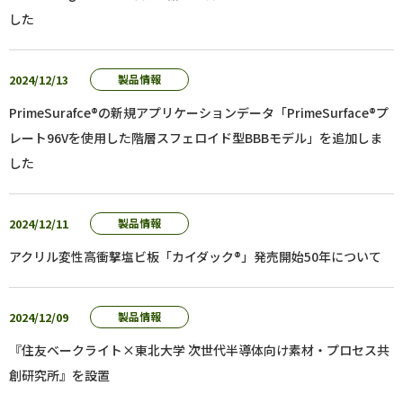
した
2024/12/13
製品情報
PrimeSurafce®の新規アプリケーションデータ「PrimeSurface®プ
レート96Vを使用した階層スフェロイド型BBBモデル」を追加しま
した
2024/12/11
製品情報
アクリル変性高衝撃塩ビ板「カイダック®」発売開始50年について
2024/12/09
製品情報
『住友ベークライト×東北大学 次世代半導体向け素材・プロセス共
創研究所』を設置