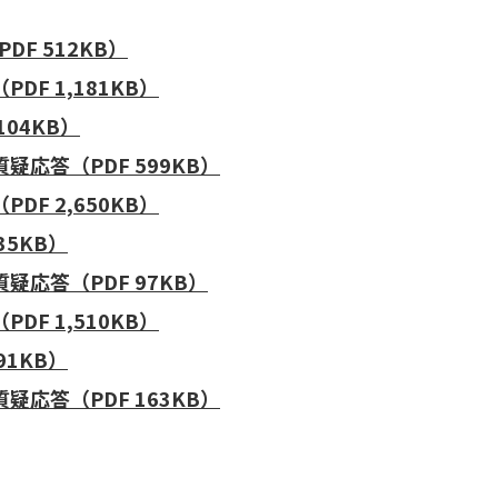
F 512KB）
F 1,181KB）
04KB）
応答（PDF 599KB）
F 2,650KB）
35KB）
疑応答（PDF 97KB）
F 1,510KB）
91KB）
応答（PDF 163KB）