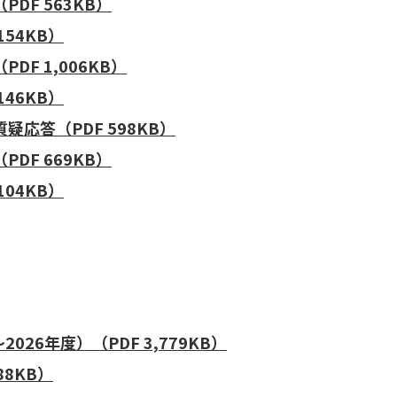
DF 563KB）
54KB）
F 1,006KB）
46KB）
応答（PDF 598KB）
DF 669KB）
04KB）
026年度）（PDF 3,779KB）
88KB）