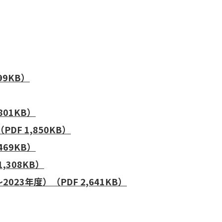
99KB）
01KB）
F 1,850KB）
69KB）
,308KB）
023年度）（PDF 2,641KB）