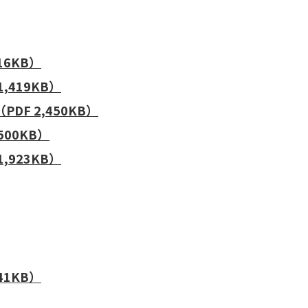
16KB）
,419KB）
F 2,450KB）
00KB）
,923KB）
41KB）