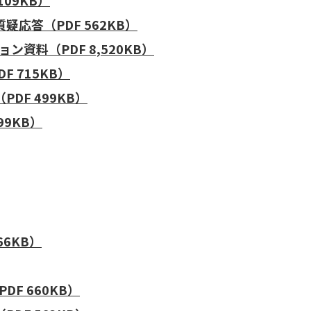
09KB）
応答（PDF 562KB）
資料（PDF 8,520KB）
 715KB）
DF 499KB）
99KB）
66KB）
F 660KB）