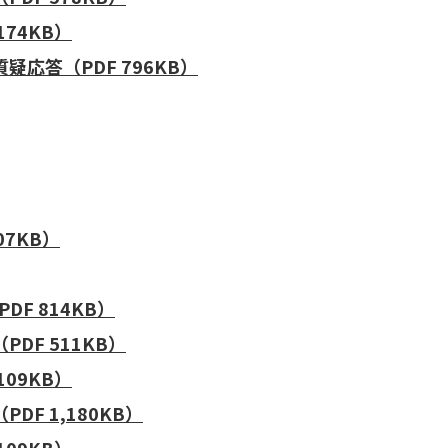
74KB）
応答（PDF 796KB）
07KB）
F 814KB）
DF 511KB）
09KB）
F 1,180KB）