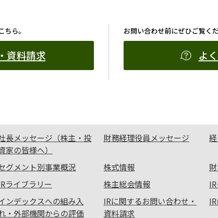
こちら。
お問い合わせ前にぜひご覧く
・資料請求
よく
社長メッセージ（株主・投
財務経理役員メッセージ
経
資家の皆様へ）
セグメント別事業概況
株式情報
財
IRライブラリー
株主総会情報
I
インデックスへの組み入
IRに関するお問い合わせ・
I
れ・外部機関からの評価
資料請求