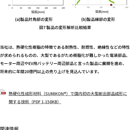
(a)製品対角部の変形 (b)製品縁部の変形
図7 製品の変形解析比較結果
当社は、熱硬化性樹脂の特徴である耐熱性、耐燃性、絶縁性などの特性
が求められるものの、大型であるがため樹脂化が難しかった電装部品、
モーター周辺やEV用バッテリー周辺部品と言った製品に展開を進め、
将来的に年間20億円以上の売り上げを見込んでいます。
熱硬化性成形材料（SUMIKON®）で国内初の大型射出部品成形に
関する技術（PDF 1,158KB）
関連情報