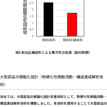
図5 射出圧縮成形による異方性の低減（配向制御）
大型部品の樹脂化設計（熱硬化性樹脂流動―構造連成解析技
術）
当社では、大型部品の樹脂化設計支援技術として、熱硬化性樹脂流動―
構造連成解析技術を構築しました。本技術を適用することで大型部品の