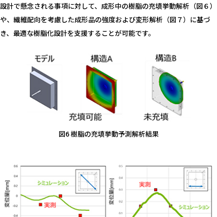
設計で懸念される事項に対して、成形中の樹脂の充填挙動解析（図６）
や、繊維配向を考慮した成形品の強度および変形解析（図７）に基づ
き、最適な樹脂化設計を支援することが可能です。
図6 樹脂の充填挙動予測解析結果