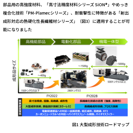
部品用の高強度材料、「高寸法精度材料シリーズ SiON®」やめっき
複合化技術「PM-Plamecシリーズ」、耐衝撃性に特徴がある「射出
成形対応の熱硬化性長繊維材シリーズ」（図3）に適用することが可
能になりました
図1 大型成形技術ロードマップ