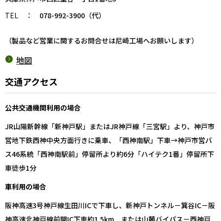
TEL
：
078-992-3900（代）
（製品など営業に関するお問合せは尼崎工場へお願いします）
地図
交通アクセス
公共交通機関利用の場合
JR山陽新幹線「新神戸駅」またはJR神戸線「三宮駅」より、神戸市
営地下鉄西神中央方面行きに乗車、「西神南駅」下車→神戸市営バ
ス46系統「西神南駅前」停留所より約6分「ハイテク1番」停留所下
車徒歩1分
車利用の場合
阪神高速3号神戸線生田川ICで下車し、新神戸トンネル－箕谷IC－阪
神高速北神戸線前開IC下車約1.5km または山麓バイパス－西神戸