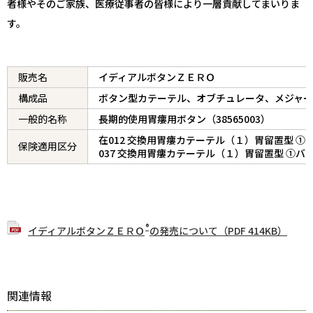
者様やそのご家族、医療従事者の皆様により一層貢献してまいりま
す。
販売名
イディアルボタンＺＥＲＯ
構成品
ボタン型カテーテル、オブチュレータ、メジャー
一般的名称
長期的使用胃瘻用ボタン（38565003）
在012 交換用胃瘻カテーテル（１）胃留置型 ①
保険適用区分
037 交換用胃瘻カテーテル（１）胃留置型 ①バ
®
イディアルボタンＺＥＲＯ
の発売について（PDF 414KB）
関連情報