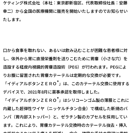
ケティング株式会社（本社：東京都新宿区、代表取締役社長：安藤
幸二）から全国の医療機関に販売を開始いたしますのでお知らせい
たします。
⼝から⾷事を取れない、あるいは飲み込むことが困難な患者様に対
し、体外から胃に直接栄養剤を送りこむために胃瘻（小さな穴）を
造設する経⽪内視鏡的胃瘻造設術（PEG）が行われます。PEGによ
りお腹に留置された胃瘻カテーテルは定期的な交換が必要です。
®
「イディアルボタンＺＥＲＯ
」は、このカテーテル交換に使⽤する
デバイスで、2021年8月に薬事承認を取得しました。
®
「イディアルボタンＺＥＲＯ
」はシリコーンゴム製の薄膜とこれに
内蔵した超弾性ワイヤ（ニッケルチタン合金）で構成した新規のバ
ンパ（胃内部ストッパー）と、ゼラチン製のカプセルを採用してい
ます。これにより、胃瘻カテーテル交換時のカテーテル抜去・挿入