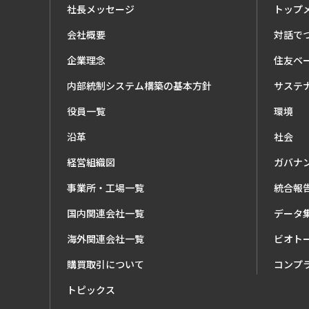
社長メッセージ
トップ
会社概要
対話で
企業理念
住友ベ
内部統制システム構築の基本方針
サステ
役員一覧
環境
沿革
社会
経営組織図
ガバナ
事業所・工場一覧
統合報
国内関連会社一覧
データ
海外関連会社一覧
ビオト
購買取引について
コンプ
トピックス