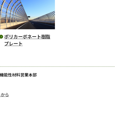
ポリカーボネート樹脂
プレート
業機能性材料営業本部
らから