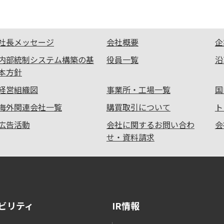
社長メッセージ
会社概要
企
内部統制システム構築の基
役員一覧
沿
本方針
経営組織図
事業所・工場一覧
国
海外関連会社一覧
購買取引について
ト
広告活動
会社に関するお問い合わ
会
せ・資料請求
ビリティ
IR情報