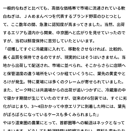
一般的なねぎと比べても、高価な価格帯で市場に流通されている軟
白ねぎは、ＪＡめまんべつを代表するブランド野菜のひとつとし
て、ここ数年の間、急激に認知度が高まってきました。当然、出荷
するエリアも道内から関東、中京圏へと広がりを見せていったので
すが、当初は鮮度保持に苦労していたといいます。
「収穫してすぐに冷蔵庫に入れて、移動をさせなければ、比較的、
長く品質を保持できるのですが、現実的にはそうはいきません。当
地から出荷して配送され、市場に並べられ、そこからさらに店頭へ
と保管温度の違う場所をいくつか経ていくうちに、葉先の黄変やと
ろけが発生。特に夏場には多くのクレームが寄せられていました。
また、ピーク時には共選場からの出荷が追いつかずに、冷蔵庫の中
で寝かす期間が生じていたのですが、従来のFG包装では、すぐに劣
化がはじまり、3～4日かかって中京エリアに到着した時には、葉先
がぼろぼろになっているケースも多くみられました」
やはり道東圏の農業にとって、首都圏等への輸送はネックとなって
しまいます。どうしても輸送時間は短縮できない、原料も変わりな