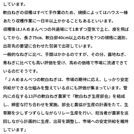
しています。
軟白ねぎの収穫はすべて手作業のため、規模によってはハウス一棟
あたり収穫作業に一日半以上かかることもあるといいます。
収穫後はJＡめまんべつの共選場にて1本ずつ空気で土と、皮を飛ば
してから、長さ75㎝、軟白部40cm以上のねぎを7つの規格に選別、
出荷先の要望に合わせた包装で出荷しています。
一般的なねぎに比べ、手間はかかるのですが、その分、露地ねぎ、
青ねぎに比べても高い評価を受け、高めの価格で市場に流通できて
いるのだそうです。
「ＪＡめまんべつの軟白ねぎは、市場の期待に応え、しっかり安定
供給ができる仕組みを整えている点にも評価が集まっています。管
内に点在する13戸の軟白ねぎ農家で『軟白ねぎ生産部会』を結成
し、綿密な打ち合わせを実施。部会と農協が生産の計画をたて、生
育期を少しずつずらしながらリレー生産を行い、担当者が農家を巡
回しながら計画的に生産、出荷を調整し、市場への安定供給を維持
しています」