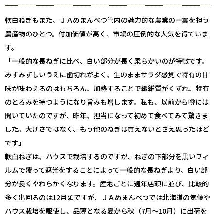
軟白ねぎもまた、ＪＡめまんべつ管内の魅力的な農業の一翼を担う
農産物のひとつ。付加価値が高く、市場の圧倒的な人気を得ていま
す。
「一般的な長ねぎに比べ、白い部分が長く柔らかいのが特徴です。
みずみずしいうえに歯切れがよく、生のままサラダ感覚で特有の甘
味が味わえるのはもちろん、加熱することで繊維質がくずれ、特有
のとろみを持つようになり旨みも増します。私も、以前から噂には
聞いていたのですが、昨年、担当になって初めて食べてみて驚きま
した。大げさではなく、もう他のねぎは買えないとさえ思ったほど
です」
軟白ねぎは、ハウスで栽培するのですが、ねぎの下部分を黒いフィ
ルムで覆って遮光をすることによって一般的な長ねぎより、白い部
分が長くやわらかくなります。産地ごとに通年店頭に並び、比較的
多く出回るのは12月頃ですが、ＪＡめまんべつでは北海道の気候や
ハウス栽培を駆使し、品薄となる夏から秋（7月～10月）に出荷を