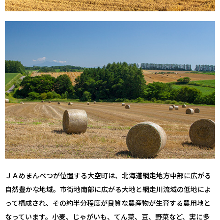
ＪＡめまんべつが位置する大空町は、北海道網走地方中部に広がる
自然豊かな地域。市街地南部に広がる大地と網走川流域の低地によ
って構成され、その約半分程度が良質な農産物が生育する農用地と
なっています。小麦、じゃがいも、てん菜、豆、野菜など、実に多