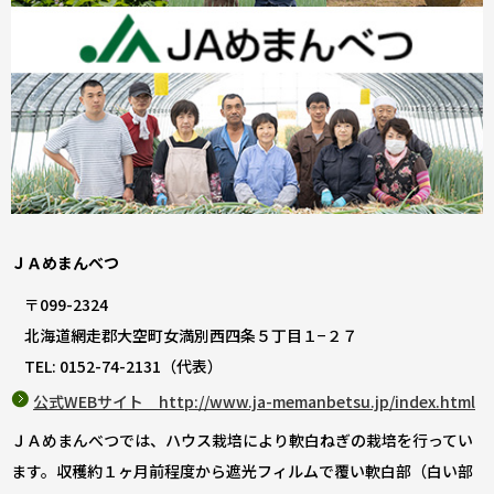
ＪＡめまんべつ
〒099-2324
北海道網走郡大空町女満別西四条５丁目１−２７
TEL: 0152-74-2131（代表）
公式WEBサイト http://www.ja-memanbetsu.jp/index.html
ＪＡめまんべつでは、ハウス栽培により軟白ねぎの栽培を行ってい
ます。収穫約１ヶ月前程度から遮光フィルムで覆い軟白部（白い部