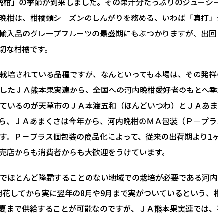
晩柑」の季節が到来しました。その果汁分たっぷりのジューシ
晩柑は、柑橘類シーズンのしんがりを務める、いわば「真打」
輸入品のグレープフルーツの最盛期にもぶつかりますが、出回
切な柑橘です。
栽培されている品種ですが、なんといっても本場は、その発祥
したＪＡ熊本果実連から、全国への河内晩柑愛好者のもとへ季
ているのが天草市のＪＡ本渡五和（ほんどいつわ）とＪＡあま
ら、ＪＡあまくさは今年から、河内晩柑のＭＡ包装（Ｐ－プラ
す。Ｐ－プラス個包装の商品化によって、従来の出荷期より1
売店からも消費者からも大歓迎をうけています。
でほとんど降霜することのない地域での栽培が必要である河内
開花してから実に翌年の8月や9月まで実がついているという、
夏まで供給することが可能なのですが、ＪＡ熊本果実連では、