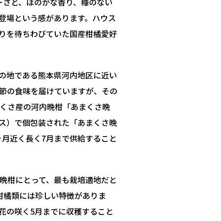
ーさと、ほのかな香り、種のない
登場という感があります。ハウス
りを待ちわびていた国産柑橘愛好
の地である熊本県河内地区に近い
節の食味を届けていますが、その
くさ産の河内晩柑「あまくさ晩
ス）で個包装された「あまくさ晩
ヶ月近く長く7月まで供給すること
晩柑にとって、最も栽培適地だと
柑橘類には珍しい特徴がありま
花の咲く5月までに収穫すること