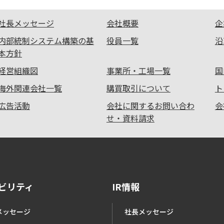
社長メッセージ
会社概要
企
内部統制システム構築の基
役員一覧
沿
本方針
経営組織図
事業所・工場一覧
国
海外関連会社一覧
購買取引について
ト
広告活動
会社に関するお問い合わ
会
せ・資料請求
ビリティ
IR情報
メッセージ
社長メッセージ