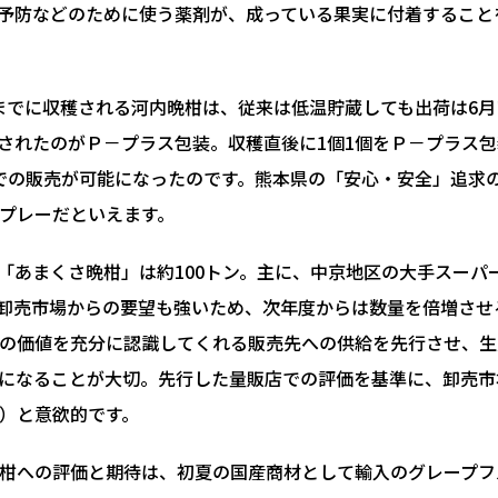
予防などのために使う薬剤が、成っている果実に付着すること
までに収穫される河内晩柑は、従来は低温貯蔵しても出荷は6
されたのがＰ－プラス包装。収穫直後に1個1個をＰ－プラス
での販売が可能になったのです。熊本県の「安心・安全」追求
プレーだといえます。
「あまくさ晩柑」は約100トン。主に、中京地区の大手スーパ
卸売市場からの要望も強いため、次年度からは数量を倍増させ
の価値を充分に認識してくれる販売先への供給を先行させ、生
になることが大切。先行した量販店での評価を基準に、卸売市
）と意欲的です。
柑への評価と期待は、初夏の国産商材として輸入のグレープフ