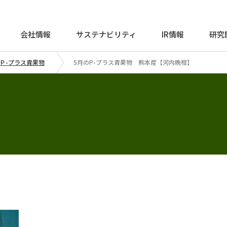
会社情報
サステナビリティ
IR情報
研究
Ｐ-プラス青果物
5月のP-プラス青果物 熊本産【河内晩柑】
】