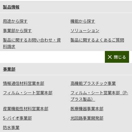
製品情報
用途から探す
機能から探す
事業部から探す
ソリューション
製品に関するお問い合わせ・資
製品に関するよくあるご質問
料請求
事業部
情報通信材料営業本部
高機能プラスチック事業
フィルム・シート営業本部
フィルム・シート営業本部（P-
プラス製品）
プライバシーポリシー
サイトポリシー
サイトマップ
産業機能性材料営業本部
医療機器事業本部
よくあるご質問
お問い合わせ・資料請求
S-バイオ事業部
光回路事業開発部
防水事業
Copyright© Sumitomo Bakelite Co., Ltd.