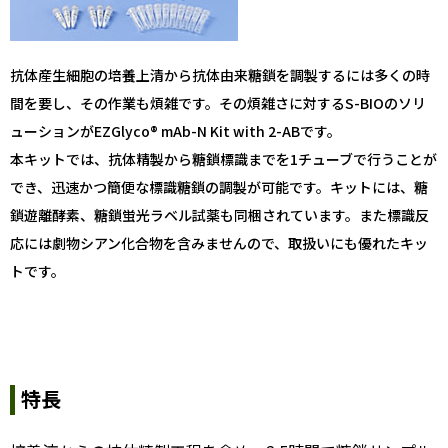
抗体産生細胞の培養上清から抗体由来糖鎖を調製するには多くの時
間を要し、その作業も煩雑です。その煩雑さに対するS-BIOのソリ
ューションがEZGlyco® mAb-N Kit with 2-ABです。
本キットでは、抗体精製から糖鎖標識までを1チューブで行うことが
でき、迅速かつ簡便な標識糖鎖の調製が可能です。キットには、糖
鎖遊離酵素、糖鎖蛍光ラベル試薬も同梱されています。また標識反
応には劇物シアン化合物を含みませんので、取扱いにも優れたキッ
トです。
特長