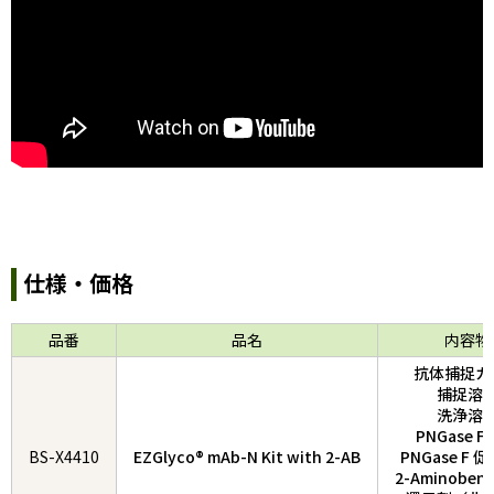
仕様・価格
品番
品名
内容物
抗体捕捉カ
捕捉溶
洗浄溶
PNGase F
BS-X4410
EZGlyco® mAb-N Kit with 2-AB
PNGase F 
2-Aminoben