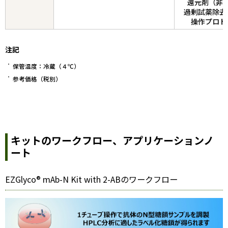
還元剤（非
過剰試薬除去
操作プロト
注記
保管温度：冷蔵（４℃）
参考価格（税別）
キットのワークフロー、アプリケーションノ
ート
EZGlyco® mAb-N Kit with 2-ABのワークフロー