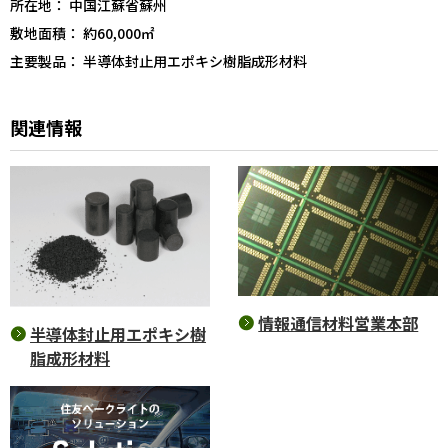
所在地： 中国江蘇省蘇州
敷地面積： 約60,000㎡
主要製品： 半導体封止用エポキシ樹脂成形材料
関連情報
情報通信材料営業本部
半導体封止用エポキシ樹
脂成形材料