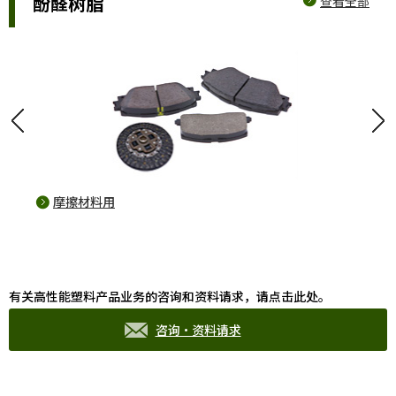
酚醛树脂
查看全部
光
摩擦材料用
fo
有关高性能塑料产品业务的咨询和资料请求，请点击此处。
咨询·资料请求