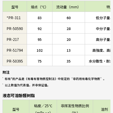
型号
熔点（℃）
流动量（mm）
特
*PR-311
83
60
低分子量
PR-50590
92
28
中分子量
PR-217
95
20
高分子量
PR-51794
102
13
高強度、高耐
PR-50395
75
35
水分散性・耐
附注
标有*的产品是《有毒有害物质控制法》中规定的“非药用有毒化学物质”。
以上数值为代表值，并非保证值。
液态可溶酚醛树脂
粘度／25℃
非挥发性物质比例
型号
溶剂
（mPa・s）
（％）