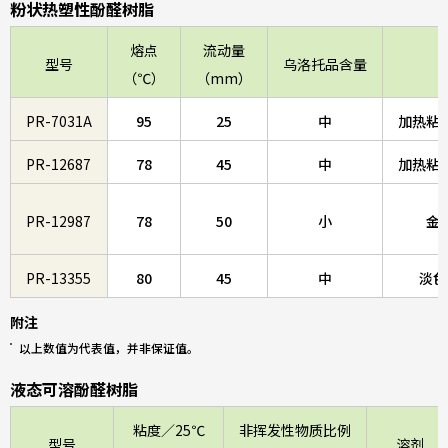
粉状热塑性酚醛树脂
熔点
流动量
型号
乌洛托品含量
（℃）
（mm）
PR-7031A
95
25
中
加热粘
PR-12687
78
45
中
加热粘
PR-12987
78
50
小
金
PR-13355
80
45
中
淡色
附注
以上数值为代表值，并非保证值。
液态可溶酚醛树脂
粘度／25℃
非挥发性物质比例
型号
溶剂