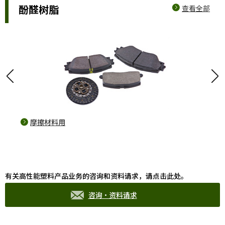
酚醛树脂
查看全部
光
摩擦材料用
fo
有关高性能塑料产品业务的咨询和资料请求，请点击此处。
咨询·资料请求