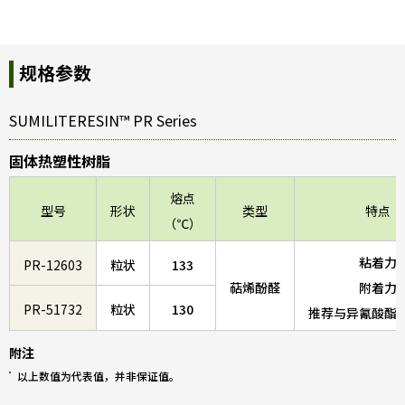
规格参数
SUMILITERESIN™ PR Series
固体热塑性树脂
熔点
型号
形状
类型
特点
（℃）
粘着力
PR-12603
粒状
133
萜烯酚醛
附着力
PR-51732
粒状
130
推荐与异氰酸酯
附注
以上数值为代表值，并非保证值。