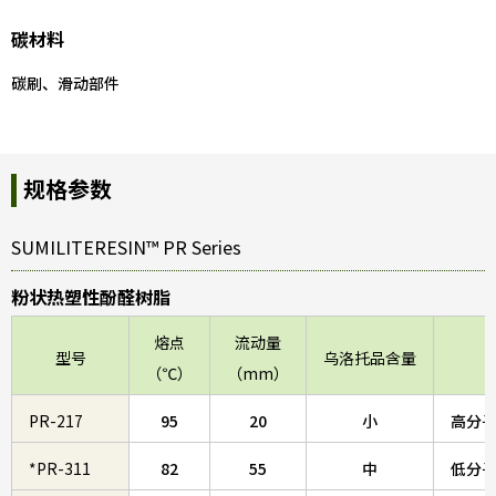
碳材料
碳刷、滑动部件
规格参数
SUMILITERESIN™ PR Series
粉状热塑性酚醛树脂
熔点
流动量
型号
乌洛托品含量
（℃）
（mm）
PR-217
95
20
小
高分
*PR-311
82
55
中
低分