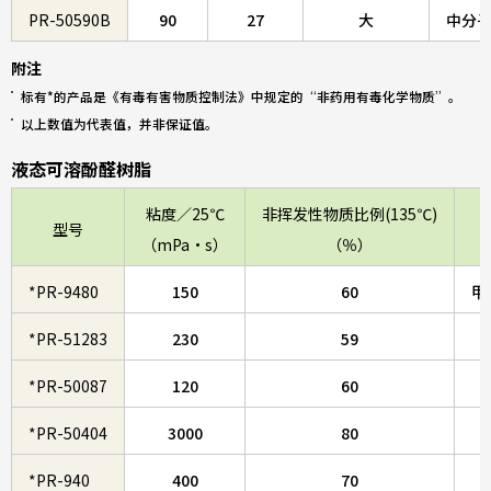
PR-50590B
90
27
大
中分
附注
标有*的产品是《有毒有害物质控制法》中规定的“非药用有毒化学物质”。
以上数值为代表值，并非保证值。
液态可溶酚醛树脂
粘度／25℃
非挥发性物质比例(135℃)
型号
（mPa・s）
（％）
*PR-9480
150
60
甲
*PR-51283
230
59
*PR-50087
120
60
*PR-50404
3000
80
*PR-940
400
70