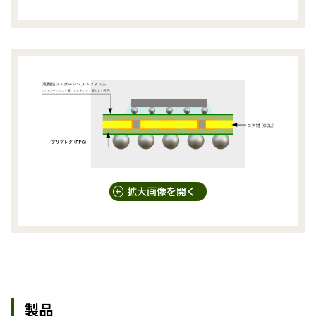
+
拡大画像を開く
製品