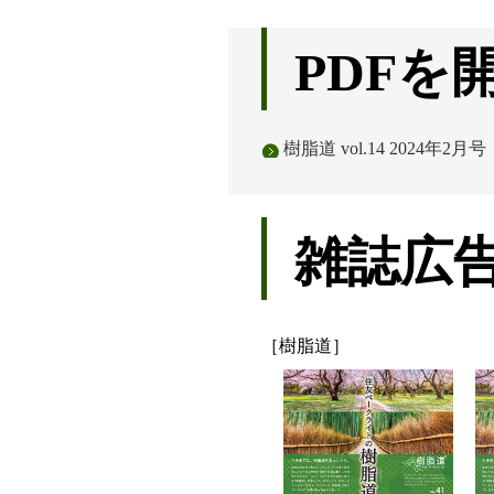
PDFを
樹脂道 vol.14 2024年2月号
雑誌広
［樹脂道］