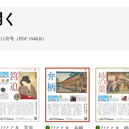
開く
1月号（PDF 194KB）
ひととき 筥迫
ひととき 弁柄
ひととき 柿