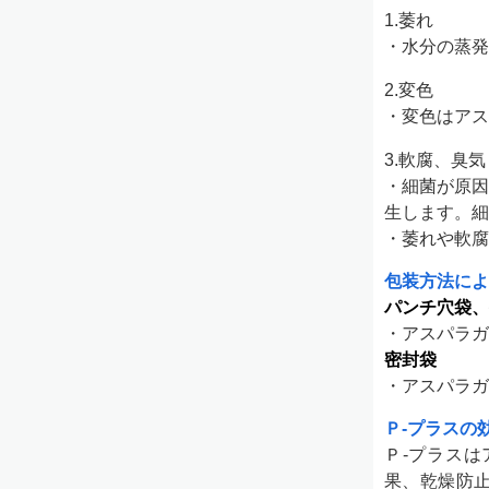
1.萎れ
・水分の蒸発
2.変色
・変色はアス
3.軟腐、臭気
・細菌が原因
生します。細
・萎れや軟腐
包装方法によ
パンチ穴袋、
・アスパラガ
密封袋
・アスパラガ
Ｐ-プラスの
Ｐ-プラス
果、乾燥防