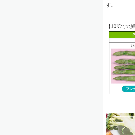
す。
【10℃での