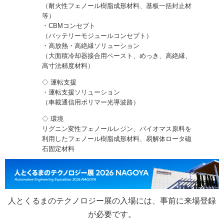
（耐火性フェノール樹脂成形材料、基板一括封止材
等）
・CBMコンセプト
（バッテリーモジュールコンセプト）
・高放熱・高絶縁ソリューション
（大面積冷却器接合用ペースト、めっき、高絶縁、
高寸法精度材料）
◇ 運転支援
・運転支援ソリューション
（車載通信用ポリマー光導波路）
◇ 環境
リグニン変性フェノールレジン、バイオマス原料を
利用したフェノール樹脂成形材料、易解体ロータ磁
石固定材料
人とくるまのテクノロジー展の入場には、事前に来場登録
が必要です。