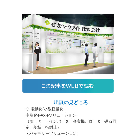
出展の見どころ
◇ 電動化/小型軽量化
樹脂化e-Axleソリューション
（モーター、インバーター各実機、ローター磁石固
定、基板一括封止）
・バッテリーソリューション