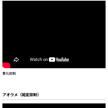
黄化抑制
アオウメ（褐変抑制）